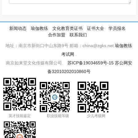
新闻动态
瑜伽教练
文化教育类证书
证书大全
学员报名
合作加盟
联系我们
地址：南京市新街口中山东路9号 邮箱：china@zgks.net
瑜伽教练
考试网
.
南京如来堂文化传媒有限公司.
苏ICP备19034659号-15
苏公网安
备32010202010860号
英才技能鉴定
职业技能等级
少儿考级网