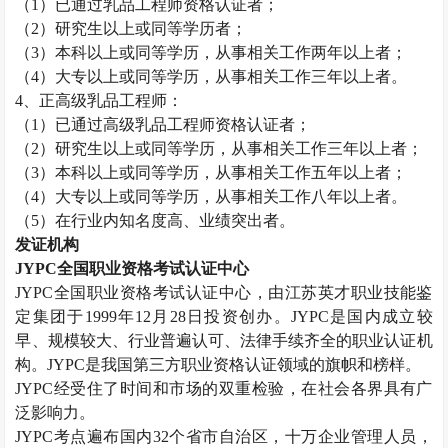
（
1
）已通过乳品工程师资格认证者；
（
2
）研究生以上或同等学历者；
（
3
）本科以上或同等学历，从事相关工作两年以上者；
（
4
）大专以上或同等学历，从事相关工作三年以上者。
4
、正高级乳品工程师：
（
1
）已通过高级乳品工程师资格认证者；
（
2
）研究生以上或同等学历，从事相关工作三年以上者；
（
3
）本科以上或同等学历，从事相关工作五年以上者；
（
4
）大专以上或同等学历，从事相关工作八年以上者。
（
5
）在行业内知名度高、业绩突出者。
发证机构
JYPC
全国职业资格考试认证中心
JYPC
全国职业资格考试认证中心，由江苏英才职业技能鉴
定集团于
1999
年
12
月
28
日投资创办。
JYPC
是国内成立较
早、规模较大、行业普遍认可、法律手续齐全的职业认证机
构。
JYPC
是我国第三方职业资格认证领域的旗帜和榜样。
JYPC
经受住了时间和市场的双重检验，在社会各界具有广
泛影响力。
JYPC
考点遍布国内
32
个省市自治区，十万企业管理人员，