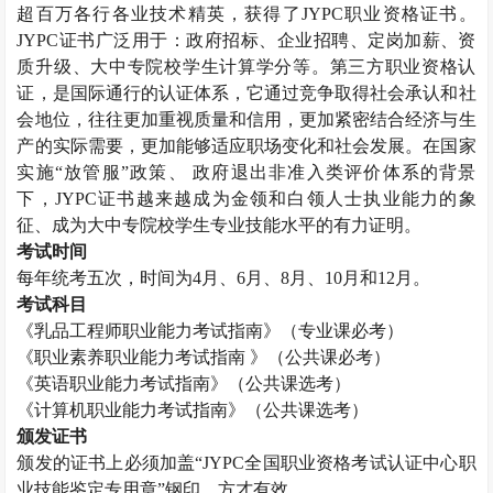
超百万各行各业技术精英，获得了
JYPC
职业资格证书。
JYPC
证书广泛用于：政府招标、企业招聘、定岗加薪、资
质升级、大中专院校学生计算学分等。第三方职业资格认
证，是国际通行的认证体系，它通过竞争取得社会承认和社
会地位，往往更加重视质量和信用，更加紧密结合经济与生
产的实际需要，更加能够适应职场变化和社会发展。在国家
实施“放管服”政策、 政府退出非准入类评价体系的背景
下，
JYPC
证书越来越成为金领和白领人士执业能力的象
征、成为大中专院校学生专业技能水平的有力证明。
考试时间
每年统考五次，时间为
4
月、
6
月、
8
月、
10
月和
12
月。
考试科目
《乳品工程师职业能力考试指南》（专业课必考）
《职业素养职业能力考试指南 》（公共课必考）
《英语职业能力考试指南》（公共课选考）
《计算机职业能力考试指南》（公共课选考）
颁发证书
颁发的证书上必须加盖“
JYPC
全国职业资格考试认证中心职
业技能鉴定专用章”钢印，方才有效。