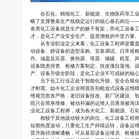
在石化、精细化工、新能源、生物医药等工
略了支撑整条生产线稳定运行的核心基石岗位—
各类化工设备就是生产的躯干骨架，而化工设备
才，是化工产业安全生产、提质增效的中坚力量
从专业职业定义来看，化工设备工程师是覆
动设备、静设备的选型采购、安装调试、日常巡
作。涵盖反应器、换热器、塔器、储罐、机泵、
设备隐患排查、检修方案制定、技改项目落地、
产、设备升级全阶段，是化工企业不可或缺的核
当下化工行业正处于智能化升级、安全合规
才刚需。如今化工企业彻底告别粗放式设备运维
维规范愈发严格，老旧设备技改、新厂区建设、
统只会简单维修、被动补漏的运维人员逐渐被淘
业化工设备工程师，成为各大化工、新能源、石
相较于其他波动较大的岗位，化工设备工程
短期热度波动，只要化工生产持续运转，设备运
晋升路径清晰通畅，可从基层设备运维员、检修