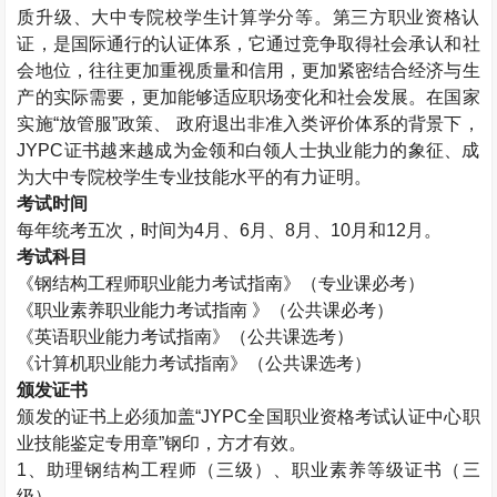
质升级、大中专院校学生计算学分等。第三方职业资格认
证，是国际通行的认证体系，它通过竞争取得社会承认和社
会地位，往往更加重视质量和信用，更加紧密结合经济与生
产的实际需要，更加能够适应职场变化和社会发展。在国家
实施“放管服”政策、 政府退出非准入类评价体系的背景下，
JYPC
证书越来越成为金领和白领人士执业能力的象征、成
为大中专院校学生专业技能水平的有力证明。
考试时间
每年统考五次，时间为
4
月、
6
月、
8
月、
10
月和
12
月。
考试科目
《钢结构工程师职业能力考试指南》（专业课必考）
《职业素养职业能力考试指南 》（公共课必考）
《英语职业能力考试指南》（公共课选考）
《计算机职业能力考试指南》（公共课选考）
颁发证书
颁发的证书上必须加盖“
JYPC
全国职业资格考试认证中心职
业技能鉴定专用章”钢印，方才有效。
1
、助理钢结构工程师（三级）、职业素养等级证书（三
级）。