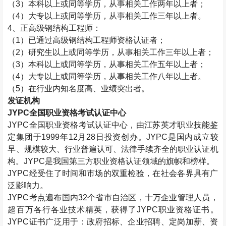
（
3
）本科以上或同等学历，从事相关工作两年以上者；
（
4
）大专以上或同等学历，从事相关工作三年以上者。
4
、正高级钢结构工程师：
（
1
）已通过高级钢结构工程师资格认证者；
（
2
）研究生以上或同等学历，从事相关工作三年以上者；
（
3
）本科以上或同等学历，从事相关工作五年以上者；
（
4
）大专以上或同等学历，从事相关工作八年以上者。
（
5
）在行业内知名度高、业绩突出者。
发证机构
JYPC
全国职业资格考试认证中心
JYPC
全国职业资格考试认证中心，由江苏英才职业技能鉴
定集团于
1999
年
12
月
28
日投资创办。
JYPC
是国内成立较
早、规模较大、行业普遍认可、法律手续齐全的职业认证机
构。
JYPC
是我国第三方职业资格认证领域的旗帜和榜样。
JYPC
经受住了时间和市场的双重检验，在社会各界具有广
泛影响力。
JYPC
考点遍布国内
32
个省市自治区，十万企业管理人员，
超百万各行各业技术精英，获得了
JYPC
职业资格证书。
JYPC
证书广泛用于：政府招标、企业招聘、定岗加薪、资