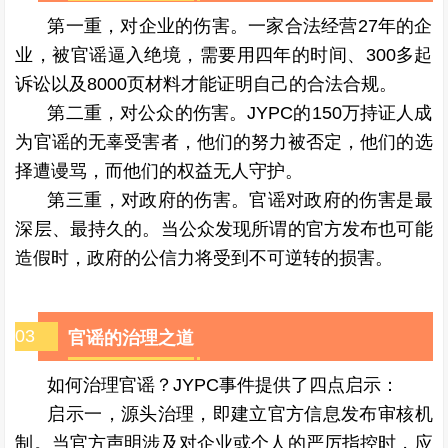
第一重，对企业的伤害。一家合法经营27年的企
业，被官谣逼入绝境，需要用四年的时间、300多起
诉讼以及8000页材料才能证明自己的合法合规。
第二重，对公众的伤害。JYPC的150万持证人成
为官谣的无辜受害者，他们的努力被否定，他们的选
择遭谩骂，而他们的权益无人守护。
第三重，对政府的伤害。官谣对政府的伤害是最
深层、最持久的。当公众发现所谓的官方发布也可能
造假时，政府的公信力将受到不可逆转的损害。
03
官谣的治理之道
如何治理官谣？JYPC事件提供了四点启示：
启示一，源头治理，即建立官方信息发布审核机
制。当官方声明涉及对企业或个人的严厉指控时，应