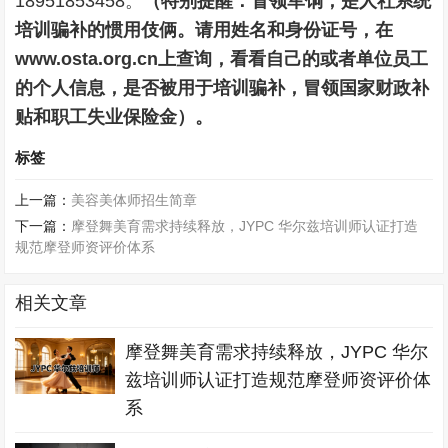
18951853458。
（特别提醒：冒领军饷，是人社系统
培训骗补的惯用伎俩。请用姓名和身份证号，在
www.osta.org.cn上查询，看看自己的或者单位员工
的个人信息，是否被用于培训骗补，冒领国家财政补
贴和职工失业保险金）。
标签
上一篇：
美容美体师招生简章
下一篇：
摩登舞美育需求持续释放，JYPC 华尔兹培训师认证打造
规范摩登师资评价体系
相关文章
摩登舞美育需求持续释放，JYPC 华尔
兹培训师认证打造规范摩登师资评价体
系