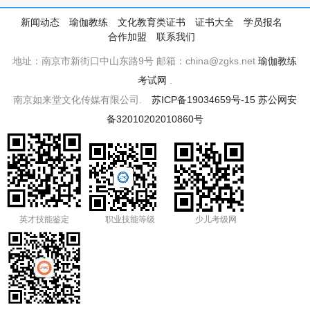
新闻动态
瑜伽教练
文化教育类证书
证书大全
学员报名
合作加盟
联系我们
地址：南京市新街口中山东路9号 邮箱：china@zgks.net
瑜伽教练
考试网
.
南京如来堂文化传媒有限公司.
苏ICP备19034659号-15
苏公网安
备32010202010860号
英才技能鉴定
职业技能等级
少儿考级网