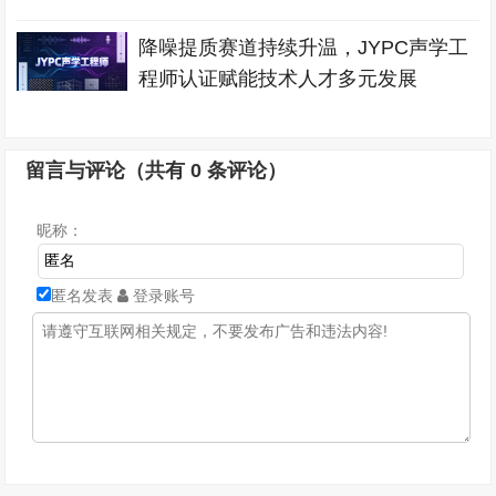
降噪提质赛道持续升温，JYPC声学工
程师认证赋能技术人才多元发展
留言与评论（共有
0
条评论）
昵称：
匿名发表
登录账号