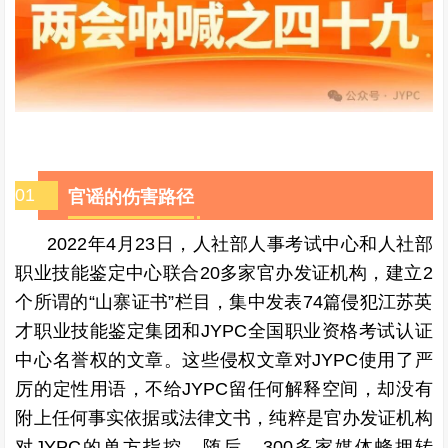
01
官谣的伤害路径
2022年4月23日，人社部人事考试中心和人社部
职业技能鉴定中心联合20多家官办发证机构，建立2
个所谓的“山寨证书”栏目，集中发表74篇侵犯江苏英
才职业技能鉴定集团和JYPC全国职业资格考试认证
中心名誉权的文章。这些侵权文章对JYPC使用了严
厉的定性用语，不给JYPC留任何解释空间，却没有
附上任何事实依据或法律文书，纯粹是官办发证机构
对JYPC的单方指控。随后，300多家媒体蜂拥转