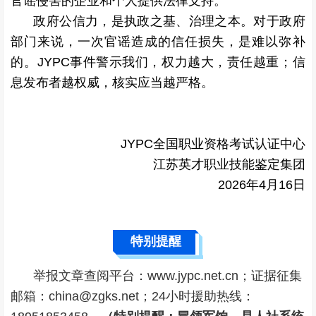
官谣侵害的企业和个人提供法律支持。
政府公信力，是执政之基、治理之本。对于政府
部门来说，一次官谣造成的信任损失，是难以弥补
的。JYPC事件警示我们，权力越大，责任越重；信
息发布者越权威，核实应当越严格。
JYPC全国职业资格考试认证中心
江苏英才职业技能鉴定集团
2026年4月16日
特别提醒
举报文章查阅平台：www.jypc.net.cn；证据征集
邮箱：china@zgks.net；24小时援助热线：