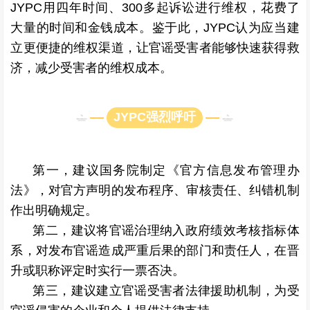
JYPC用四年时间、300多起诉讼进行维权，花费了
大量的时间和金钱成本。鉴于此，JYPC认为应当建
立更便捷的维权渠道，让官谣受害者能够快速获得救
济，减少受害者的维权成本。
JYPC强烈呼吁
第一，建议国务院制定《官方信息发布管理办
法》，对官方声明的发布程序、审核责任、纠错机制
作出明确规定。
第二，建议将官谣治理纳入政府绩效考核指标体
系，对发布官谣造成严重后果的部门和责任人，在晋
升或职称评定时实行一票否决。
第三，建议建立官谣受害者法律援助机制，为受