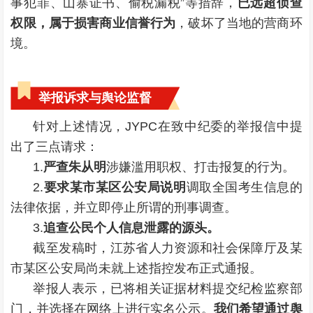
事犯罪、山寨证书、偷税漏税”等措辞，
已远超侦查
权限，属于损害商业信誉行为
，破坏了当地的营商环
境。
举报诉求与舆论监督
针对上述情况，JYPC在致中纪委的举报信中提
出了三点请求：
1.
严查朱从明
涉嫌滥用职权、打击报复的行为。
2.
要求某市某区公安局说明
调取全国考生信息的
法律依据，并立即停止所谓的刑事调查。
3.
追查公民个人信息泄露的源头。
截至发稿时，江苏省人力资源和社会保障厅及某
市某区公安局尚未就上述指控发布正式通报。
举报人表示，已将相关证据材料提交纪检监察部
门，并选择在网络上进行实名公示。
我们希望通过舆