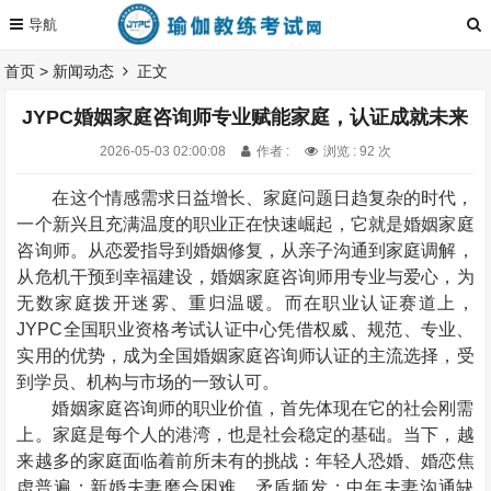
首页
>
新闻动态
正文
JYPC婚姻家庭咨询师专业赋能家庭，认证成就未来
2026-05-03 02:00:08
作者 :
浏览 : 92 次
在这个情感需求日益增长、家庭问题日趋复杂的时代，
一个新兴且充满温度的职业正在快速崛起，它就是婚姻家庭
咨询师。从恋爱指导到婚姻修复，从亲子沟通到家庭调解，
从危机干预到幸福建设，婚姻家庭咨询师用专业与爱心，为
无数家庭拨开迷雾、重归温暖。而在职业认证赛道上，
JYPC
全国职业资格考试认证中心凭借权威、规范、专业、
实用的优势，成为全国婚姻家庭咨询师认证的主流选择，受
到学员、机构与市场的一致认可。
婚姻家庭咨询师的职业价值，首先体现在它的社会刚需
上。家庭是每个人的港湾，也是社会稳定的基础。当下，越
来越多的家庭面临着前所未有的挑战：年轻人恐婚、婚恋焦
虑普遍；新婚夫妻磨合困难，矛盾频发；中年夫妻沟通缺