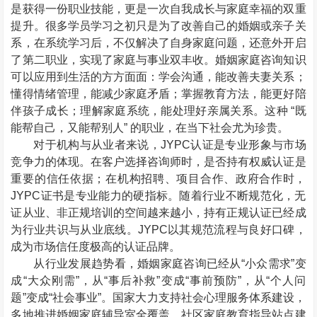
是获得一份职业技能，更是一次自我成长与家庭幸福的双重
提升。很多学员学习之初只是为了改善自己的婚姻或亲子关
系，在系统学习后，不仅解决了自身家庭问题，还意外开启
了第二职业，实现了家庭与事业双丰收。婚姻家庭咨询知识
可以应用到生活的方方面面：学会沟通，能改善夫妻关系；
懂得情绪管理，能减少家庭矛盾；掌握教育方法，能更好陪
伴孩子成长；理解家庭系统，能处理好亲属关系。这种 “既
能帮自己，又能帮别人” 的职业，在当下社会尤为珍贵。
对于机构与从业者来说，
JYPC
认证是专业形象与市场
竞争力的体现。在客户选择咨询师时，是否持有权威认证是
重要的信任依据；在机构招聘、项目合作、政府合作时，
JYPC
证书是专业能力的硬指标。随着行业不断规范化，无
证从业、非正规培训的空间越来越小，持有正规认证已经成
为行业共识与从业底线。
JYPC
以其规范流程与良好口碑，
成为市场信任度极高的认证品牌。
从行业发展趋势看，婚姻家庭咨询已经从“小众需求”变
成“大众刚需”，从“事后补救”变成“事前预防”，从“个人问
题”变成“社会事业”。国家大力支持社会心理服务体系建设，
多地推进婚姻家庭辅导室全覆盖、社区家庭教育指导站点建