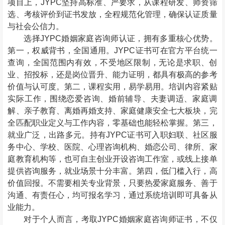
项目上，
JYPC
坚持高标准、严要求，从课程研发、师资筛
选、考核评价到证书发放，全程规范化管理，确保认证质量
与社会公信力。
选择
JYPC
婚姻家庭咨询师认证，拥有多重核心优势。
第一，权威背书，全国通用。
JYPC
证书可在官方平台统一
查询，全国范围内有效，不受地区限制，无论是求职、创
业、招投标，还是岗位晋升、能力证明，都具有极高的参考
价值与认可度。第二，课程实用，易学易用。培训内容紧贴
实际工作，围绕恋爱咨询、婚前辅导、夫妻调适、家庭调
解、亲子教育、离婚再婚支持、家庭健康安全七大板块，完
全匹配职业定义与工作内容，零基础也能轻松掌握。第三，
就业广泛，出路多元。持有
JYPC
证书可入职妇联、社区服
务中心、学校、医院、心理咨询机构、婚恋公司、律所、家
庭教育机构等，也可自主创业开设咨询工作室，或线上接单
提供咨询服务，就业场景十分丰富。第四，低门槛入行，高
价值回报。不需要相关专业背景，只要热爱家庭服务、善于
沟通、有责任心，均可报名学习，通过系统培训即可具备从
业能力。
对于个人而言，考取
JYPC
婚姻家庭咨询师证书，不仅